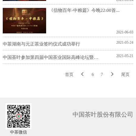
《信物百年·中粮篇》今晚22:00首...
2021-06-03
2021-05-24
中茶湖南与元正茶业签约仪式成功举行
2021-05-21
中国茶叶参加第四届中国茶业国际高峰论坛暨2021“...
首页
6
7
尾页
中国茶叶股份有限公司
中茶微信