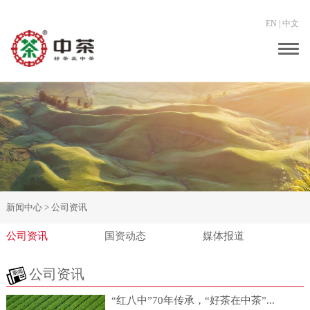
EN
|
中文
Togg
navig
新闻中心 >
公司资讯
公司资讯
国资动态
媒体报道
公司资讯
“红八中”70年传承，“好茶在中茶”...