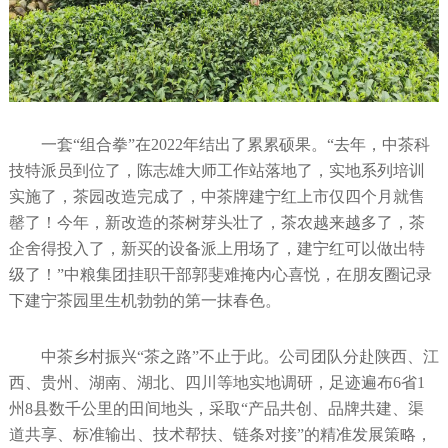
一套“组合拳”在2022年结出了累累硕果。“去年，中茶科
技特派员到位了，陈志雄大师工作站落地了，实地系列培训
实施了，茶园改造完成了，中茶牌建宁红上市仅四个月就售
罄了！今年，新改造的茶树芽头壮了，茶农越来越多了，茶
企舍得投入了，新买的设备派上用场了，建宁红可以做出特
级了！”中粮集团挂职干部郭斐难掩内心喜悦，在朋友圈记录
下建宁茶园里生机勃勃的第一抹春色。
中茶乡村振兴“茶之路”不止于此。公司团队分赴陕西、江
西、贵州、湖南、湖北、四川等地实地调研，足迹遍布6省1
州8县数千公里的田间地头，采取“产品共创、品牌共建、渠
道共享、标准输出、技术帮扶、链条对接”的精准发展策略，