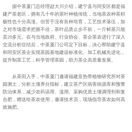
据中茶厦门总经理赵大川介绍，建宁县与同安区都是福
建产茶老区，拥有几十年的茶叶种植传统，当地茶农种茶积
极性也十分高涨。但苦于没有良种培育，工艺技术落伍，加
之对市场需求把握不佳，茶叶品质止步不前，一斤鲜茶只能
卖20多元。在与当地政府、行业协会、茶企茶农进行了深入
交流分析症结后，中茶厦门公司定下目标，决心帮助建宁县
和同安区茶企实现茶园基地建设标准化、加工机械先进化，
提升制茶工艺，科学管理茶园，助力茶企高质量发展。
从茶田入手，中茶厦门邀请福建亚热带植物研究所对茶
园测土，分析土壤养分指标，建立茶产区病害病源库和预警
防治体系，减少农药误用、滥用。采购优质土壤调理剂和复
合肥，赠送给茶农使用，邀请技术员，现场指导茶农如何高
效施肥。