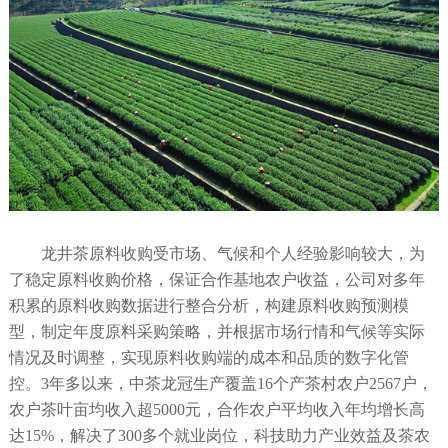
龙井茶原料收购受市场、气候和个人经验影响较大，为
了稳定原料收购价格，保证合作基地农户收益，公司对多年
积累的原料收购数据进行整合分析，构建原料收购预测模
型，制定年度原料采购策略，并根据市场行情和气候等实际
情况及时调整，实现原料收购端的成本和品质的数字化管
控。3年多以来，中茶龙冠生产覆盖16个产茶村农户2567户，
农户茶叶亩均收入超5000元，合作农户平均收入年均增长高
达15%，解决了300多个就业岗位，科技助力产业效益及茶农