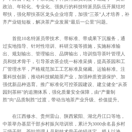
政治、年轻化、专业化、强执行的科技特派员队伍开展结对
帮扶，强化帮扶茶区龙头企业培育，加强“三茶”人才培养，补
齐产业链短板，解决茶产业发展“最后一公里”问题。
首批10名特派员带技术、带标准、带成果下沉服务，通
过实地指导、针对性培训、科研立项等措施，实施标准输
出、规划输出、管理输出、品牌输出，培训指导茶叶管理人
员和技术骨干，引导茶农茶企统一标准采摘，提高茶园和工
厂管理水平，严格规范加工工艺标准及储藏、运输标准。注
重科技创新，推动科技赋能茶产业，加强种质资源保护、加
强优新品种选育。推广标准化可控茶园建设、建立健全“从茶
园到茶杯”的追溯体系，强化质量安全保障，由“产量制
胜”向“品质制胜”过渡，带动当地茶产业升级、价值提升。
在江西修水、贵州雷山、陕西紫阳、湖北丹江口等地，
中茶举办基层干部乡村振兴培训班，累计为3000余名县乡村
三级干部、茶叶管理人员和技术骨干传经送宝，授人以渔，