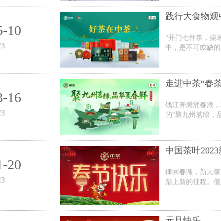
践行大食物观
5-10
“开门七件事，柴
23
中，是不可或缺的一
走进中茶“春茶地
3-16
钱江奔腾涌春潮，
23
的“聚九州茗绿，品华
中国茶叶202
1-20
律回春渐，新元肇
23
踏上新的征程。值
元旦快乐