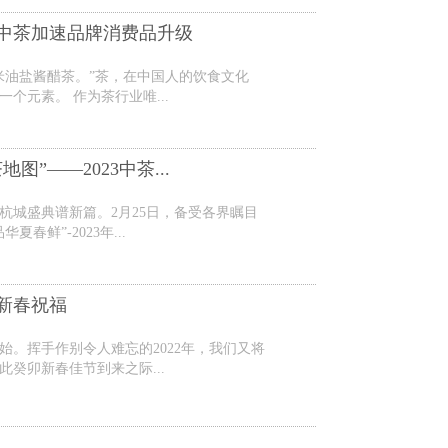
中茶加速品牌消费品升级
米油盐酱醋茶。”茶，在中国人的饮食文化
个元素。 作为茶行业唯...
图”——2023中茶...
杭城盛典谱新篇。2月25日，备受各界瞩目
夏春鲜”-2023年...
3新春祝福
始。挥手作别令人难忘的2022年，我们又将
此癸卯新春佳节到来之际...