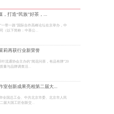
媒，打造“民族”好茶，...
届“一带一路”国际合作高峰论坛在京举办，中
（以下简称：中茶公...
茉莉再获行业新荣誉
茶叶流通协会主办的“闻花问茶，有品有牌”20
质量与品牌调查活...
室创新成果亮相第二届大...
由中华全国总工会、中共北京市委、北京市人民
届大国工匠创新交...