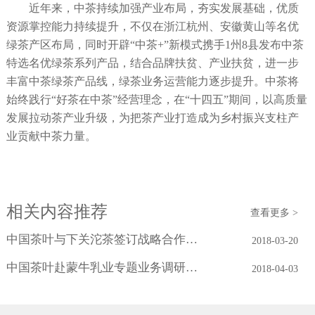
近年来，中茶持续加强产业布局，夯实发展基础，优质
资源掌控能力持续提升，不仅在浙江杭州、安徽黄山等名优
绿茶产区布局，同时开辟“中茶+”新模式携手1州8县发布中茶
特选名优绿茶系列产品，结合品牌扶贫、产业扶贫，进一步
丰富中茶绿茶产品线，绿茶业务运营能力逐步提升。中茶将
始终践行“好茶在中茶”经营理念，在“十四五”期间，以高质量
发展拉动茶产业升级，为把茶产业打造成为乡村振兴支柱产
业贡献中茶力量。
相关内容推荐
查看更多 >
中国茶叶与下关沱茶签订战略合作协议
2018-03-20
中国茶叶赴蒙牛乳业专题业务调研学习
2018-04-03