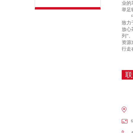
业的
举足
中茶
致力
放心
列”
资源
行走
联
4