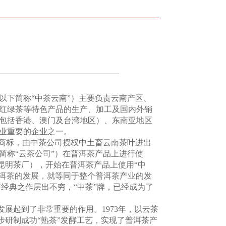
下简称“中茶云南”）主要负责云南产区、
红绿茶等特色产品的生产、加工及国内外销
包括香港、澳门及台湾地区）、东南亚地区
业重要的企业之一。
商标，由中茶公司授权中土畜云南茶叶进出
简称“云茶公司”）在普洱茶产品上进行使
昆明茶厂），开始在普洱茶产品上使用“中
普洱茶的发展，就等同于整个普洱茶产业的发
洱茶经典之作层出不穷，“中茶”牌，已经成为了
起到了非常重要的作用。1973年，以云茶
研制成功“熟茶”发酵工艺，实现了普洱茶产