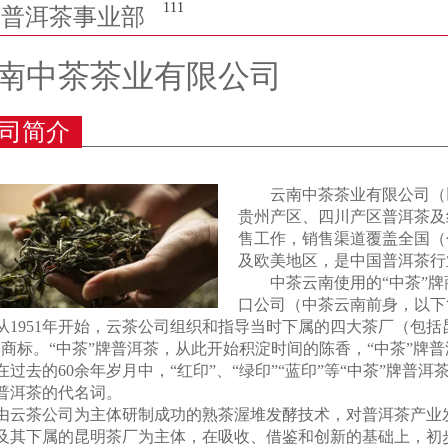
111
普洱茶事业部
南中茶茶业有限公司
司简介
云南中茶茶业有限公司（以
贵州产区、四川产区普洱茶及
售工作，销售渠道覆盖全国（
及欧美地区，是中国普洱茶行
中茶云南使用的“中茶”牌
口公司（中茶云南前身，以下
从1951年开始，云茶公司组织和指导当时下属的四大茶厂（包括
牌商标。“中茶”牌普洱茶，从此开始积淀时间的陈香，“中茶”牌
在过去的60余年岁月中，“红印”、“绿印”“蓝印”等“中茶”牌普
普洱茶的代名词。
茶公司为主体研制成功的熟茶渥堆发酵技术，对普洱茶产业发展
及其下属的昆明茶厂为主体，在吸收、借鉴和创新的基础上，初步