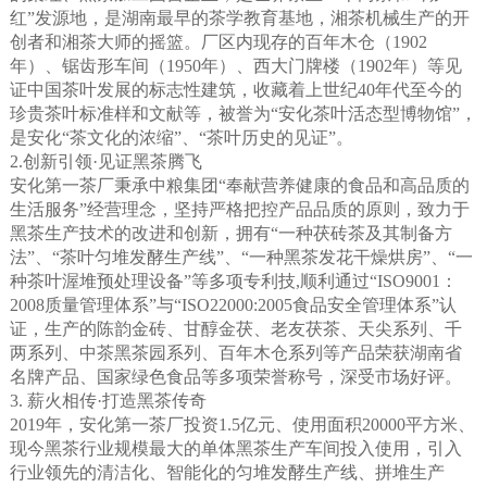
红”发源地，是湖南最早的茶学教育基地，湘茶机械生产的开
创者和湘茶大师的摇篮。厂区内现存的百年木仓（1902
年）、锯齿形车间（1950年）、西大门牌楼（1902年）等见
证中国茶叶发展的标志性建筑，收藏着上世纪40年代至今的
珍贵茶叶标准样和文献等，被誉为“安化茶叶活态型博物馆”，
是安化“茶文化的浓缩”、“茶叶历史的见证”。
2.创新引领·见证黑茶腾飞
安化第一茶厂秉承中粮集团“奉献营养健康的食品和高品质的
生活服务”经营理念，坚持严格把控产品品质的原则，致力于
黑茶生产技术的改进和创新，拥有“一种茯砖茶及其制备方
法”、“茶叶匀堆发酵生产线”、“一种黑茶发花干燥烘房”、“一
种茶叶渥堆预处理设备”等多项专利技,顺利通过“ISO9001：
2008质量管理体系”与“ISO22000:2005食品安全管理体系”认
证，生产的陈韵金砖、甘醇金茯、老友茯茶、天尖系列、千
两系列、中茶黑茶园系列、百年木仓系列等产品荣获湖南省
名牌产品、国家绿色食品等多项荣誉称号，深受市场好评。
3. 薪火相传·打造黑茶传奇
2019年，安化第一茶厂投资1.5亿元、使用面积20000平方米、
现今黑茶行业规模最大的单体黑茶生产车间投入使用，引入
行业领先的清洁化、智能化的匀堆发酵生产线、拼堆生产