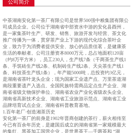
公司简介
中茶湖南安化第一茶厂有限公司是世界500强中粮集团有限公
司成员企业。公司位于湖南省中部资水中游的安化县酉州，
是一家集茶叶生产、研发、销售、旅游开发与经营、茶文化
推广传播为一体，贯穿茶产业上下游的现代化综合茶叶企
业，致力于为消费者提供安全、放心的品质佳茗，是健康茶
生活的奉献者。公司注册资本8000万元，总占地面积120亩
（约8万平方米），员工230人，生产线7条（千两茶生产线1
条、手筑砖生产线2条、机制砖生产线2条、天尖茶生产线1
条、科技茶生产线1条），年产能5000吨，总投资约3亿元，
是湖南省茶叶龙头企业；现为国家工业遗产点、万里茶道湖
南段重要遗产入选点、全国民族特需商品定点生产企业、湖
南省省级文物保护单位、湖南省农业产业化省级农头企业、
湖南省高新技术企业、湖南省工业旅游示范点、湖南省工业
品牌培育试点企业、湖南省科普教育基地。
1.百年老厂·创造湘茶历史
安化第一茶厂的前身是1902年晋商创建的茶行，薪火相传至
今已有百余年历史，是建国后成立的湖南省第一家规模最大
的集红、黑茶加工国营企业，是世界茶王—千两茶和 “湖