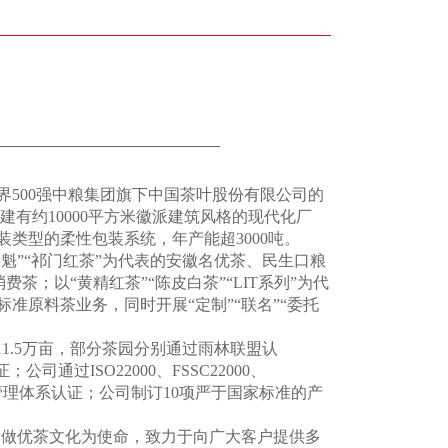
世界500强中粮集团旗下中国茶叶股份有限公司的
建有约10000平方米徽派建筑风格的现代化厂
类型的柔性包装系统，年产能超3000吨。
魁”“祁门红茶”为代表的安徽名优茶、民生口粮
费茶；以“黄精红茶”“陈皮白茶”“LIT系列”为代
准原料茶业务，同时开展“定制”“联名”“委托
1.5万亩，部分茶园分别通过雨林联盟认
证；公司通过ISO22000、FSSC22000、
O50001等管理体系认证；公司制订10项严于国家标准的产
、做优茶文化为使命，致力于向广大客户提供多