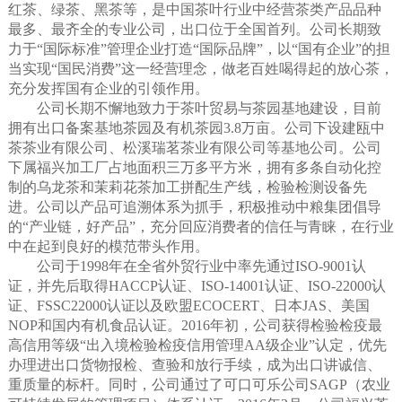
红茶、绿茶、黑茶等，是中国茶叶行业中经营茶类产品品种
最多、最齐全的专业公司，出口位于全国首列。公司长期致
力于“国际标准”管理企业打造“国际品牌”，以“国有企业”的担
当实现“国民消费”这一经营理念，做老百姓喝得起的放心茶，
充分发挥国有企业的引领作用。
公司长期不懈地致力于茶叶贸易与茶园基地建设，目前
拥有出口备案基地茶园及有机茶园3.8万亩。公司下设建瓯中
茶茶业有限公司、松溪瑞茗茶业有限公司等基地公司。公司
下属福兴加工厂占地面积三万多平方米，拥有多条自动化控
制的乌龙茶和茉莉花茶加工拼配生产线，检验检测设备先
进。公司以产品可追溯体系为抓手，积极推动中粮集团倡导
的“产业链，好产品”，充分回应消费者的信任与青睐，在行业
中在起到良好的模范带头作用。
公司于1998年在全省外贸行业中率先通过ISO-9001认
证，并先后取得HACCP认证、ISO-14001认证、ISO-22000认
证、FSSC22000认证以及欧盟ECOCERT、日本JAS、美国
NOP和国内有机食品认证。2016年初，公司获得检验检疫最
高信用等级“出入境检验检疫信用管理AA级企业”认定，优先
办理进出口货物报检、查验和放行手续，成为出口讲诚信、
重质量的标杆。同时，公司通过了可口可乐公司SAGP（农业