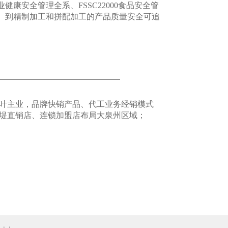
业健康安全管理全系、FSSC22000食品安全管
、到精制加工和拼配加工的产品质量安全可追
叶主业，品牌快销产品、代工业务经销模式
堤直销店、连锁加盟店布局大泉州区域；