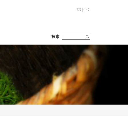
EN
|
中文
搜索