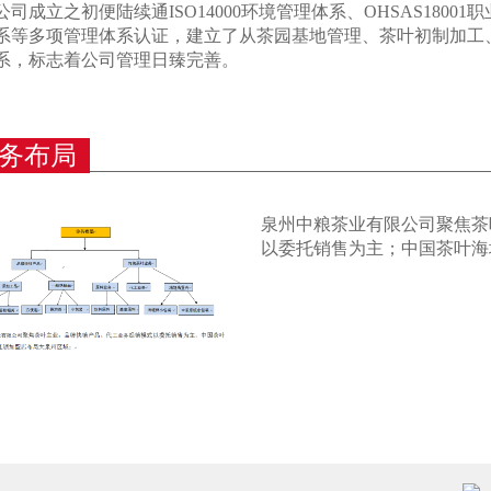
成立之初便陆续通ISO14000环境管理体系、OHSAS18001职
系等多项管理体系认证，建立了从茶园基地管理、茶叶初制加工
系，标志着公司管理日臻完善。
务布局
泉州中粮茶业有限公司聚焦茶
以委托销售为主；中国茶叶海