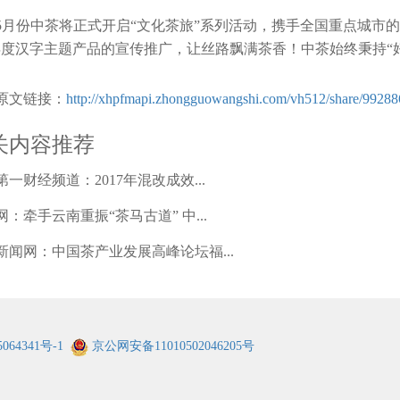
5月份中茶将正式开启“文化茶旅”系列活动，携手全国重点城市
年度汉字主题产品的宣传推广，让丝路飘满茶香！中茶始终秉持“
原文链接：
http://xhpfmapi.zhongguowangshi.com/vh512/share/9928
关内容推荐
一财经频道：2017年混改成效...
网：牵手云南重振“茶马古道” 中...
新闻网：中国茶产业发展高峰论坛福...
064341号-1
京公网安备11010502046205号