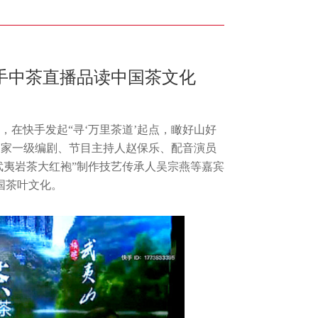
联手中茶直播品读中国茶文化
，在快手发起“寻‘万里茶道’起点，瞰好山好
国家一级编剧、节目主持人赵保乐、配音演员
武夷岩茶大红袍”制作技艺传承人吴宗燕等嘉宾
国茶叶文化。