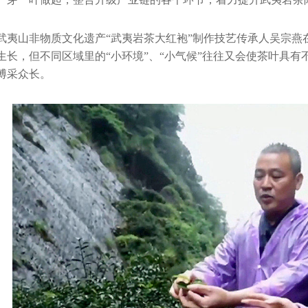
武夷山非物质文化遗产“武夷岩茶大红袍”制作技艺传承人吴宗燕
生长，但不同区域里的“小环境”、“小气候”往往又会使茶叶具
博采众长。