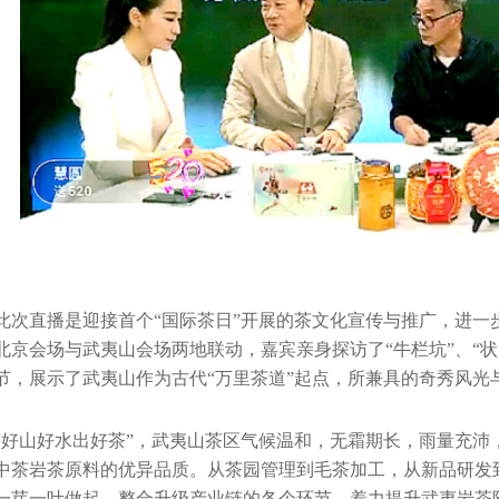
此次直播是迎接首个“国际茶日”开展的茶文化宣传与推广，进一
北京会场与武夷山会场两地联动，嘉宾亲身探访了“牛栏坑”、“状
节，展示了武夷山作为古代“万里茶道”起点，所兼具的奇秀风光
“好山好水出好茶”，武夷山茶区气候温和，无霜期长，雨量充沛
中茶岩茶原料的优异品质。从茶园管理到毛茶加工，从新品研发
一芽一叶做起，整合升级产业链的各个环节，着力提升武夷岩茶