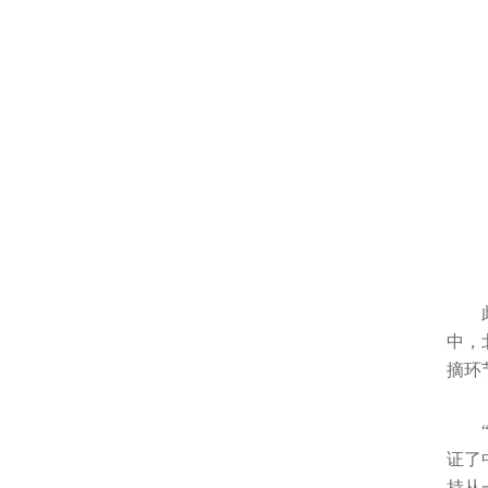
中，
摘环
证了
持从