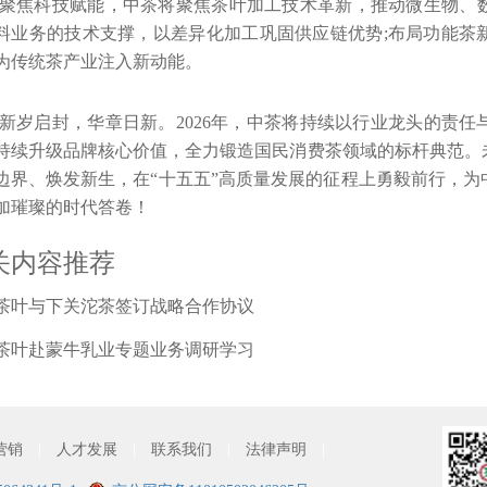
聚焦科技赋能，中茶将聚焦茶叶加工技术革新，推动微生物、
料业务的技术支撑，以差异化加工巩固供应链优势
;
布局功能茶
为传统茶产业注入新动能。
新岁启封，华章日新。
2026
年，中茶将持续以行业龙头的责任
持续升级品牌核心价值，全力锻造国民消费茶领域的标杆典范。
边界、焕发新生，在“十五五”高质量发展的征程上勇毅前行，
加璀璨的时代答卷！
关内容推荐
茶叶与下关沱茶签订战略合作协议
茶叶赴蒙牛乳业专题业务调研学习
营销
|
人才发展
|
联系我们
|
法律声明
|