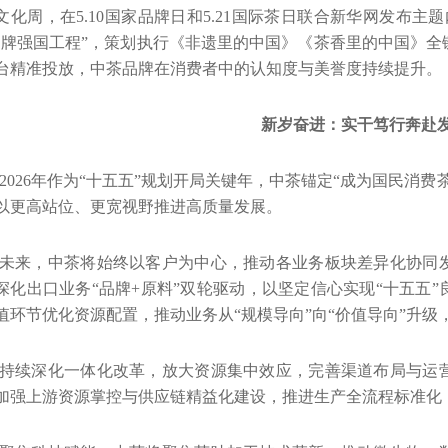
文化周，在
5.10
国家品牌日和
5.21
国际茶日联合新华网发布主题
品牌强国工程”，策划执行《非遗里的中国》《茶香里的中国》
台精准投放，中茶品牌在消费者中的认知度与美誉度持续提升。
新岁奋进：实干笃行奔赴
2026年作为“十五五”规划开局关键年，中茶锚定“成为国民消
以更高站位、更宽视野推进高质量发展。
未来，中茶将始终以客户为中心，推动各业务板块差异化协同
深化出口业务“品牌
+
原料”双轮驱动，以坚定信心实现“十五五
值环节优化资源配置，推动业务从“规模导向”向“价值导向”升
持续深化一体化改革，放大资源集中效应，完善渠道布局与运
加强上游资源掌控与供应链精益化建设，推进生产全流程标准化