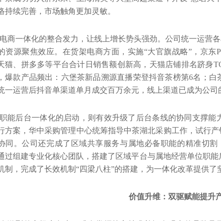
络持续完善，市场触角更加灵敏。
电商一体化的整合发力，让线上增长势头强劲。公司统一运营各单
的资源聚焦效应。在货架电商方面，实施“大官旗战略”，京东
天猫、拼多多等平台合计日销售额创新高，天猫店铺排名跻身
T
，爆款产品频出：六堡茶新品溯源直播荣登抖音茶榜第
6
名；白
统一运营后抖音单渠道单月成交百万余元，线上渠道已成为公司
职能后台一体化的启动，则有效升级了后台条线的协同支撑能
行方案，华中采购管理中心统筹指导中茶湖北采购工作，试行产
协同。公司还完成了区域共享服务与属地必备职能的精准切割
通过组建专业化核心团队，搭建了区域平台与属地经营单位职能
机制，完成了长效机制“四梁八柱”的搭建，为一体化改革提供了
价值升维：双驱赋能提升