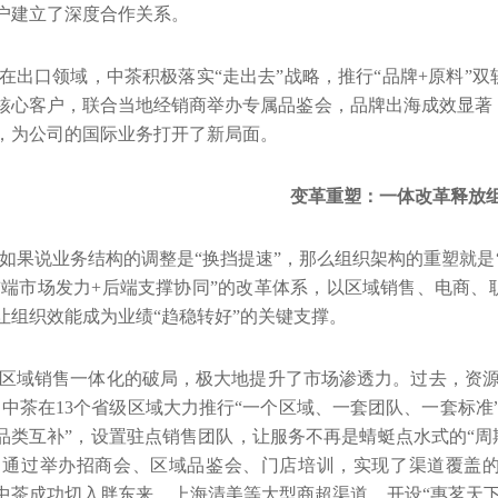
户建立了深度合作关系。
在出口领域，中茶积极落实“走出去”战略，推行“品牌
+
原料”
核心客户，联合当地经销商举办专属品鉴会，品牌出海成效显著
，为公司的国际业务打开了新局面。
变革重塑：一体改革释放
如果说业务结构的调整是“换挡提速”，那么组织架构的重塑就是
前端市场发力
+
后端支撑协同”的改革体系，以区域销售、电商、
让组织效能成为业绩“趋稳转好”的关键支撑。
区域销售一体化的破局，极大地提升了市场渗透力。过去，资
，中茶在
13
个省级区域大力推行“一个区域、一套团队、一套标准
品类互补”，设置驻点销售团队，让服务不再是蜻蜓点水式的“周
。通过举办招商会、区域品鉴会、门店培训，实现了渠道覆盖的
中茶成功切入胖东来、上海清美等大型商超渠道，开设“惠茗天