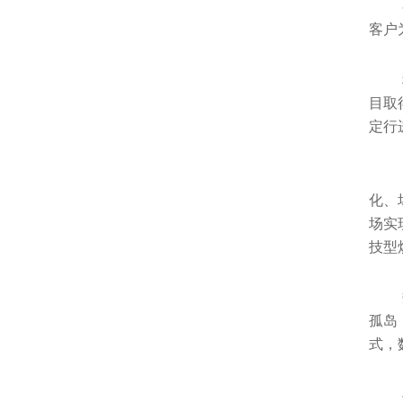
客户
目取
定行
化、
场实
技型
孤岛
式，