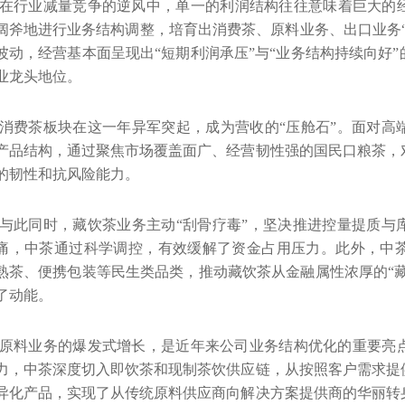
在行业减量竞争的逆风中，单一的利润结构往往意味着巨大的
阔斧地进行业务结构调整，培育出消费茶、原料业务、出口业务
波动，经营基本面呈现出“短期利润承压”与“业务结构持续向好
业龙头地位。
消费茶板块在这一年异军突起，成为营收的“压舱石”。面对高
产品结构，通过聚焦市场覆盖面广、经营韧性强的国民口粮茶，
的韧性和抗风险能力。
与此同时，藏饮茶业务主动“刮骨疗毒”，坚决推进控量提质与
痛，中茶通过科学调控，有效缓解了资金占用压力。此外，中
熟茶、便携包装等民生类品类，推动藏饮茶从金融属性浓厚的“藏
了动能。
原料业务的爆发式增长，是近年来公司业务结构优化的重要亮
力，中茶深度切入即饮茶和现制茶饮供应链，从按照客户需求提
异化产品，实现了从传统原料供应商向解决方案提供商的华丽转