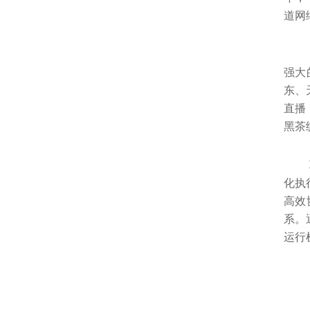
道网
强大
东、
直播
黑茶
化执
高效
系。
运行