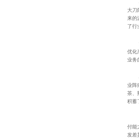
大刀
来的
了行
优化
业务
业阵
茶、
积蓄
付能
发差