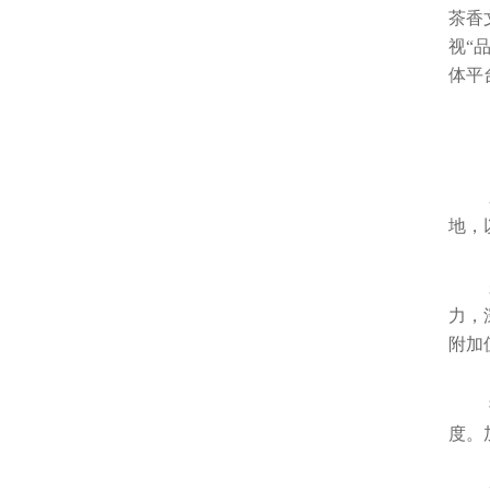
茶香
视“
体平
地，
力，
附加
度。