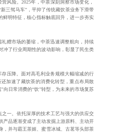
经营风险。
2025
年，中茶深刻洞察市场变化，
“新三驾马车”，平抑了传统藏饮茶业务下滑带
”的鲜明特征，核心指标触底回升，进一步夯实
端礼赠市场的萎缩，中茶迅速调整航向，持续
对冲了行业周期性的波动影响，彰显了民生类
库存压降。面对高毛利业务规模大幅缩减的行
茶还加速了藏饮茶的消费化转型，重点布局散
”向日常消费的“饮”转型，为未来的市场复苏
点之一。依托深厚的技术工艺与强大的供应交
供产品逐渐变成了主动发掘上游原料、主动开
身，并与霸王茶姬、蜜雪冰城、古茗等头部茶