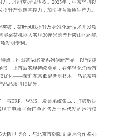
召力，才能掌握话语权。
2025
年，中茶坚持以
位提升产业链掌控力，加快培育新质生产力。
得突破，茶叶风味提升及标准化新技术开发项
智能采茶机器人实现
30
厘米落差丘陵山地的稳
1
项发明专利。
特点，推出茶浓缩液系列创新产品，以“便捷
场景，上市后实现持续翻单，在年轻化消费市
续优化——茉莉花茶低温窨制技术、乌龙茶科
产品品质持续提升。
广，与
ERP
、
WMS
、发票系统集成，打破数据
实现了电商平台订单寄售及一件代发的运行模
5
大阪世博会，与北京市朝阳文旅局合作举办