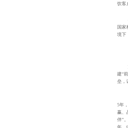
饮客
国家
境下
建“
垒，
5
年
赢、
伴”
年，