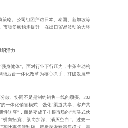
双轨策略。公司组团拜访日本、泰国、新加坡等
，市场份额稳步提升，在出口贸易波动的大环
组织活力
“强身健体”。面对行业下行压力，中茶主动构
职能后台一体化改革为核心抓手，打破发展壁
源分散、协同不足是制约销售一线的顽疾。
202
”的一体化销售模式，强化“渠道共享、客户共
期性访客”，而是变成了扎根市场的“常驻式伙
“横向拓宽、纵向加深、消灭空白”。过去一
下”茶叶零售便利店，积极探索新零售模式，渠