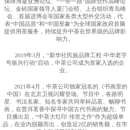
保障博鳌亚洲论坛、“一带一路”国际合作高峰论
坛、金砖国家领导人厦门会晤、上合组织青岛峰
会、首届进博会等国家各类大型外交活动，代
表“中国品质”和“中国形象”为全球国家政府首脑
提供用茶服务，持续提升中茶在世界级的品牌影
响力。
2019
年
3
月，“新华社民族品牌工程·中华老字
号振兴行动”启动，中茶公司成为首家入选的企
业。
2021
年
4
月，中茶公司独家冠名的《书画里的
中国》在北京卫视闪耀登场。节目中，各路明
星、书法名家、知名专家共同举杯品茗、畅聊书
画，在普洱茗香中探寻中国古代书画的魅力。节
目播出后，“中茶大红印·传世之作”作为超级单
品，在业内脱颖而出，创造近
2
亿的销售额，在市