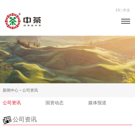
EN
|
中文
Togg
navig
新闻中心 >
公司资讯
公司资讯
国资动态
媒体报道
公司资讯