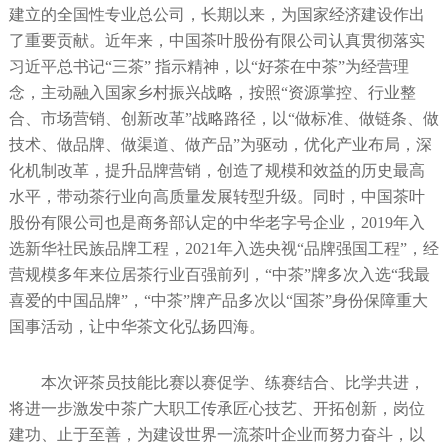
建立的全国性专业总公司，长期以来，为国家经济建设作出
了重要贡献。近年来，中国茶叶股份有限公司认真贯彻落实
习近平总书记“三茶” 指示精神，以“好茶在中茶”为经营理
念，主动融入国家乡村振兴战略，按照“资源掌控、行业整
合、市场营销、创新改革”战略路径，以“做标准、做链条、做
技术、做品牌、做渠道、做产品”为驱动，优化产业布局，深
化机制改革，提升品牌营销，创造了规模和效益的历史最高
水平，带动茶行业向高质量发展转型升级。同时，中国茶叶
股份有限公司也是商务部认定的中华老字号企业，2019年入
选新华社民族品牌工程，2021年入选央视“品牌强国工程”，经
营规模多年来位居茶行业百强前列，“中茶”牌多次入选“我最
喜爱的中国品牌”，“中茶”牌产品多次以“国茶”身份保障重大
国事活动，让中华茶文化弘扬四海。
本次评茶员技能比赛以赛促学、练赛结合、比学共进，
将进一步激发中茶广大职工传承匠心技艺、开拓创新，岗位
建功、止于至善，为建设世界一流茶叶企业而努力奋斗，以