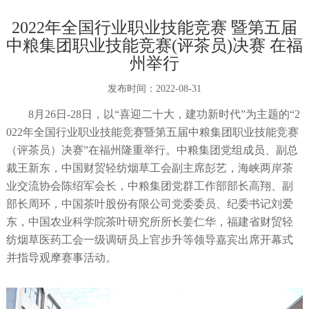
2022年全国行业职业技能竞赛 暨第五届
中粮集团职业技能竞赛(评茶员)决赛 在福
州举行
发布时间：
2022-08-31
8月26日-28日，以“喜迎二十大，建功新时代”为主题的“2
022年全国行业职业技能竞赛暨第五届中粮集团职业技能竞赛
（评茶员）决赛”在福州隆重举行。中粮集团党组成员、副总
裁王新东，中国财贸轻纺烟草工会副主席彭艺，海峡两岸茶
业交流协会陈绍军会长，中粮集团党群工作部部长高翔、副
部长周环，中国茶叶股份有限公司党委委员、纪委书记刘爱
东，中国农业科学院茶叶研究所所长姜仁华，福建省财贸轻
纺烟草医药工会一级调研员上官步升等领导嘉宾出席开幕式
并指导观摩赛事活动。