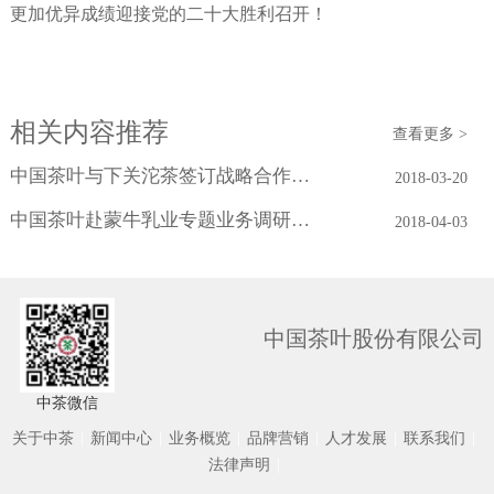
更加优异成绩迎接党的二十大胜利召开！
相关内容推荐
查看更多 >
中国茶叶与下关沱茶签订战略合作协议
2018-03-20
中国茶叶赴蒙牛乳业专题业务调研学习
2018-04-03
中国茶叶股份有限公司
中茶微信
关于中茶
|
新闻中心
|
业务概览
|
品牌营销
|
人才发展
|
联系我们
|
法律声明
|