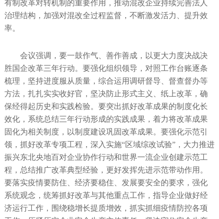
有制改革对转机制的重要作用，推动混改企业持续完善法人
治理结构，加强对混改全过程监督，不断激发活力、提升效
率。
会议强调，要一鼓作气、善作善成，以更大力度决战决
胜国企改革三年行动。要强化组织领导，对照工作台账逐条
梳理，坚持进度服从质量，综合运用调研督导、督查督办等
方法，扎扎实实收好官，坚决防止形式主义、纸上改革，确
保经得起历史和实践检验。要突出抓好改革成果的制度化长
效化，系统总结三年行动形成的实践成果，着力将改革成果
固化为相关制度，以制度建设巩固改革成果。要强化示范引
领，抓好改革专项工程，深入实施“区域综改试验”，大力推进
振兴东北央地百对企业协作行动和世界一流企业创建示范工
程，总结推广改革典型经验，更好发挥先进示范带动作用。
要落实疫情要防住、经济要稳住、发展要安全的要求，强化
系统观念，统筹抓好改革与其他重点工作，指导企业做好经
济运行工作，围绕稳增长提质增效，抓实抓细疫情防控各项