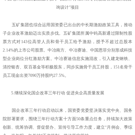
询设计”项目
五矿集团也综合运用国资委已出台的中长期激励政策工具，推动
子企业改革激励迈出实质步伐。五矿集团所属中钨高新通过限制性股
票方式对143位高管人员和骨干员工给予激励，授予不超过总股本
2.14%的上市公司股票。中冶南方、中冶赛迪、中国恩菲分别形成科技
型企业岗位分红激励方案。中冶赛迪信息实施混改，引入建龙钢铁、
清控银杏、双百基金等积极股东，同步实施骨干员工持股，151名骨干
员工现金出资7090万持股约27.5%。
5.继续深化国企改革三年行动 促进央企高质量发展
国企改革三年行动启动以来，国资委党委坚决落实党中央、国务
院部署要求，围绕三年行动方案十方面50条重点任务，持续加大政策
创新、统筹协调、督促督办、宣传引导工作力度，建立“月例会、季综