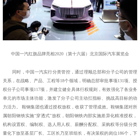
中国一汽红旗品牌亮相2020（第十六届）北京国际汽车展览会
同时，中国一汽实行分类管控，通过理顺总部和分子公司的管理
关系，在战略、产品、工程等18个领域，明确总部审批事项131项、授
权分子公司事项117项，并建立健全具体行权规则，有效强化了各业务
单元的市场主体功能，激发了分子公司主动扛指标、挑战高目标的动
力活力。 鞍钢集团也通过授权放权，收获了管理成效。鞍钢集团对所
属朝阳钢铁实施“穿透式”放权，朝阳钢铁内部实施差异化精准授权，
机构设置权、编制权、选人用人权、薪酬分配权、采购权等分级分类
量化下放至基层厂长、工区长乃至班组长，有决策权的岗位186个，下