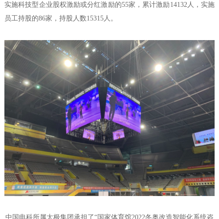
实施科技型企业股权激励或分红激励的55家，累计激励14132人，实施
员工持股的86家，持股人数15315人。
中国电科所属太极集团承担了“国家体育馆2022冬奥改造智能化系统咨