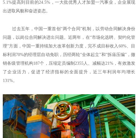
5.1%提高到目前的24.5%，一大批优秀人才加盟一汽事业，企业展现
出进取风貌和奋进姿态。
过去五年，中国一重首创“两个合同”机制，以劳动合同解决身份
问题，以岗位合同解决进出问题。近两年，在“市场化选聘、契约化管
理”方面，中国一重持续加大改革创新力度，完不成目标收入60%、目
标利润70%的经理层自动免职，历经两轮“全体起立”和“拆庙压编”，撤
销各级管理机构187个，压缩定员编制2355人、减幅达21%，有效激发
了企业活力，促进了经济指标的全面提升，近三年利润年均增长
131%。