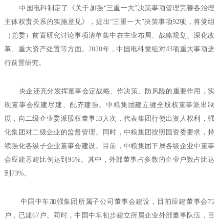
中国电科制定了《关于加强“三重一大”决策事项管理完善各治理
主体权责关系的实施意见》，提出“三重一大”决策事项92项，将党组
（党委）前置研究讨论事项清单集中在主业布局、战略规划、深化改
革、重大资产处置等方面。2020年，中国电科党组对43项重大事项进
行前置研究。
央企还充分发挥董事会定战略、作决策、防风险的重要作用，实
现董事会应建尽建、配齐建强。中粮集团建立健全股权董事派出制
度，向二级企业委派股权董事53人次，代表集团行使出资人权利，强
化集团对二级企业的监督管理。同时，中粮集团按照国资委要求，持
续强化各级子企业董事会建设。目前，中粮集团下属各级企业中董事
会应建尽建比例达到95%。其中，外部董事占多数的企业户数占比达
到73%。
中国中车加强集团所属子公司董事会建设，目前应建董事会75
户，已建67户。同时，中国中车初步建立所属企业外部董事队伍，目