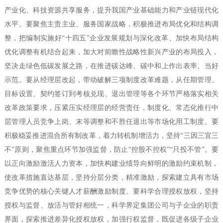
产业化、科技资源共享服务，提升我国产业基础能力和产业链现代化
水平。要聚焦主责主业、服务国家战略，积极推进布局优化和结构调
整，把编制实施好“十四五”企业发展规划与深化改革、加快布局结构
优化调整有机结合起来，加大对前瞻性战略性新兴产业的布局投入，
坚决走绿色低碳发展之路，在推进碳达峰、碳中和上作出表率、当好
示范。要从经理层改起，带动破解三项制度改革难题，从任期管理、
目标设置、契约签订到考核兑现、退出管理等各个环节严格落实相关
改革政策要求，压紧压实经理层的经营责任，制度化、常态化推行中
层管理人员竞争上岗、末等调整和不胜任退出等市场化用工制度。要
积极稳妥推进混合所有制改革，着力转机制增活力，坚持“三因三宜三
不”原则，聚焦重点环节加强监督，防止“控股不控权”“只投不管”。要
以正向激励激活人力资本，加快构建业绩导向鲜明的激励约束机制，
使改革措施直达基层，坚持分层分类，精准激励，探索建立具有市场
竞争优势的核心关键人才薪酬激励制度。要科学合理授权放权，坚持
授权与监督、放活与管好相统一，科学界定集团公司与子企业的职责
界面，探索推进差异化授权放权，加强行权监督，既促进各级子企业