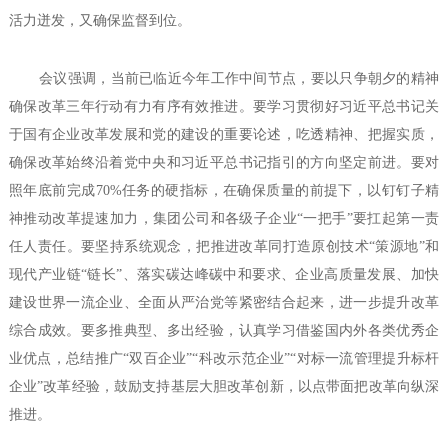
活力迸发，又确保监督到位。
会议强调，当前已临近今年工作中间节点，要以只争朝夕的精神
确保改革三年行动有力有序有效推进。要学习贯彻好习近平总书记关
于国有企业改革发展和党的建设的重要论述，吃透精神、把握实质，
确保改革始终沿着党中央和习近平总书记指引的方向坚定前进。要对
照年底前完成70%任务的硬指标，在确保质量的前提下，以钉钉子精
神推动改革提速加力，集团公司和各级子企业“一把手”要扛起第一责
任人责任。要坚持系统观念，把推进改革同打造原创技术“策源地”和
现代产业链“链长”、落实碳达峰碳中和要求、企业高质量发展、加快
建设世界一流企业、全面从严治党等紧密结合起来，进一步提升改革
综合成效。要多推典型、多出经验，认真学习借鉴国内外各类优秀企
业优点，总结推广“双百企业”“科改示范企业”“对标一流管理提升标杆
企业”改革经验，鼓励支持基层大胆改革创新，以点带面把改革向纵深
推进。