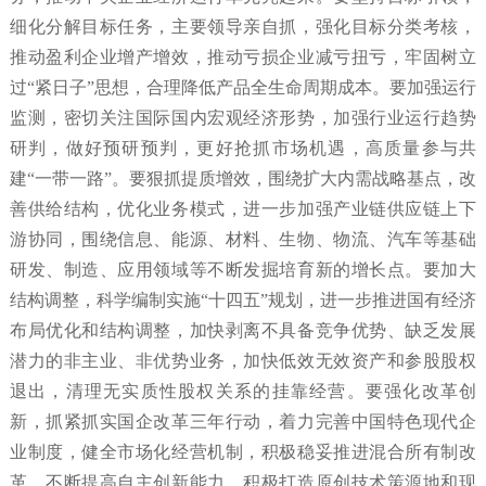
细化分解目标任务，主要领导亲自抓，强化目标分类考核，
推动盈利企业增产增效，推动亏损企业减亏扭亏，牢固树立
过“紧日子”思想，合理降低产品全生命周期成本。要加强运行
监测，密切关注国际国内宏观经济形势，加强行业运行趋势
研判，做好预研预判，更好抢抓市场机遇，高质量参与共
建“一带一路”。要狠抓提质增效，围绕扩大内需战略基点，改
善供给结构，优化业务模式，进一步加强产业链供应链上下
游协同，围绕信息、能源、材料、生物、物流、汽车等基础
研发、制造、应用领域等不断发掘培育新的增长点。要加大
结构调整，科学编制实施“十四五”规划，进一步推进国有经济
布局优化和结构调整，加快剥离不具备竞争优势、缺乏发展
潜力的非主业、非优势业务，加快低效无效资产和参股股权
退出，清理无实质性股权关系的挂靠经营。要强化改革创
新，抓紧抓实国企改革三年行动，着力完善中国特色现代企
业制度，健全市场化经营机制，积极稳妥推进混合所有制改
革，不断提高自主创新能力，积极打造原创技术策源地和现