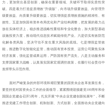
力，更加突出基层创新，确保在重要领域、关键环节取得实质性突
破。四是着力打造提质增效“升级版”，向市场升级要效益、向管理升
级要效益、向质量升级要效益，切实增强提质增效措施的精准性、有
效性。五是加快国有资本布局优化和产业结构调整，把发展的着力点
放在实体经济上，稳步推进战略性重组和专业化整合，加大新型基础
设施投资力度，推动现代信息技术赋能传统产业。六是切实有效防范
化解各类风险，坚决守住不发生重大风险的底线。七是增强监管效
能，推进数字化智能化监管，推动国有资本投资、运营公司聚焦实体
经济发展，强化监督成果运用，严防国有资产流失。八是主动服务和
支撑国家重大战略，认真落实国家宏观调控政策，在履行社会责任中
发挥带头示范作用。
面对严峻复杂的外部环境和艰巨繁重的国资央企改革发展任务，
要坚持党对国资央企工作的全面领导，紧紧围绕迎接建党100周年和全
国国企党建会召开5周年，扎实开展“中央企业党建创新拓展年”，不断
推进党建工作理念创新、机制创新、方式创新，全面推动央企党建向