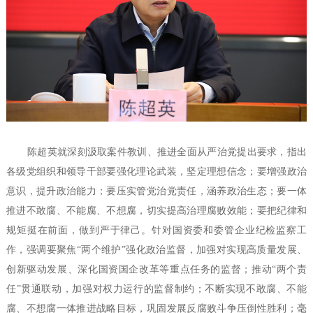
陈超英就深刻汲取案件教训、推进全面从严治党提出要求，指出
各级党组织和领导干部要强化理论武装，坚定理想信念；要增强政治
意识，提升政治能力；要压实管党治党责任，涵养政治生态；要一体
推进不敢腐、不能腐、不想腐，切实提高治理腐败效能；要把纪律和
规矩挺在前面，做到严于律己。针对国资委和委管企业纪检监察工
作，强调要聚焦“两个维护”强化政治监督，加强对实现高质量发展、
创新驱动发展、深化国资国企改革等重点任务的监督；推动“两个责
任”贯通联动，加强对权力运行的监督制约；不断实现不敢腐、不能
腐、不想腐一体推进战略目标，巩固发展反腐败斗争压倒性胜利；毫