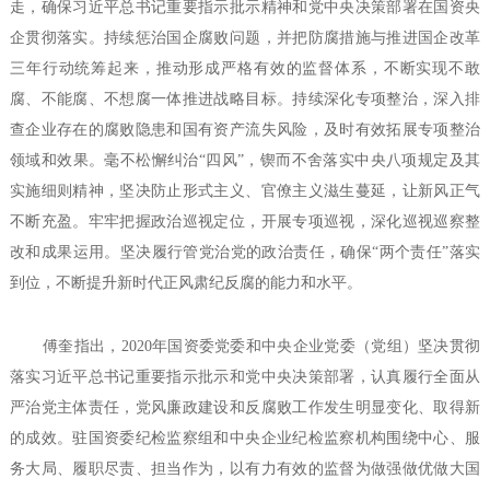
走，确保习近平总书记重要指示批示精神和党中央决策部署在国资央
企贯彻落实。持续惩治国企腐败问题，并把防腐措施与推进国企改革
三年行动统筹起来，推动形成严格有效的监督体系，不断实现不敢
腐、不能腐、不想腐一体推进战略目标。持续深化专项整治，深入排
查企业存在的腐败隐患和国有资产流失风险，及时有效拓展专项整治
领域和效果。毫不松懈纠治“四风”，锲而不舍落实中央八项规定及其
实施细则精神，坚决防止形式主义、官僚主义滋生蔓延，让新风正气
不断充盈。牢牢把握政治巡视定位，开展专项巡视，深化巡视巡察整
改和成果运用。坚决履行管党治党的政治责任，确保“两个责任”落实
到位，不断提升新时代正风肃纪反腐的能力和水平。
傅奎指出，2020年国资委党委和中央企业党委（党组）坚决贯彻
落实习近平总书记重要指示批示和党中央决策部署，认真履行全面从
严治党主体责任，党风廉政建设和反腐败工作发生明显变化、取得新
的成效。驻国资委纪检监察组和中央企业纪检监察机构围绕中心、服
务大局、履职尽责、担当作为，以有力有效的监督为做强做优做大国