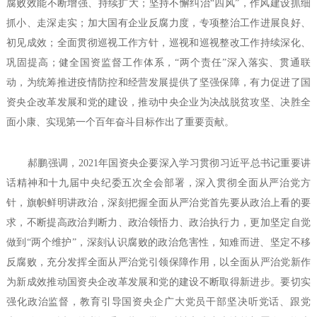
腐败效能不断增强、持续扩大；坚持不懈纠治“四风”，作风建设抓细
抓小、走深走实；加大国有企业反腐力度，专项整治工作进展良好、
初见成效；全面贯彻巡视工作方针，巡视和巡视整改工作持续深化、
巩固提高；健全国资监督工作体系，“两个责任”深入落实、贯通联
动，为统筹推进疫情防控和经营发展提供了坚强保障，有力促进了国
资央企改革发展和党的建设，推动中央企业为决战脱贫攻坚、决胜全
面小康、实现第一个百年奋斗目标作出了重要贡献。
郝鹏强调，2021年国资央企要深入学习贯彻习近平总书记重要讲
话精神和十九届中央纪委五次全会部署，深入贯彻全面从严治党方
针，旗帜鲜明讲政治，深刻把握全面从严治党首先要从政治上看的要
求，不断提高政治判断力、政治领悟力、政治执行力，更加坚定自觉
做到“两个维护”，深刻认识腐败的政治危害性，知难而进、坚定不移
反腐败，充分发挥全面从严治党引领保障作用，以全面从严治党新作
为新成效推动国资央企改革发展和党的建设不断取得新进步。要切实
强化政治监督，教育引导国资央企广大党员干部坚决听党话、跟党