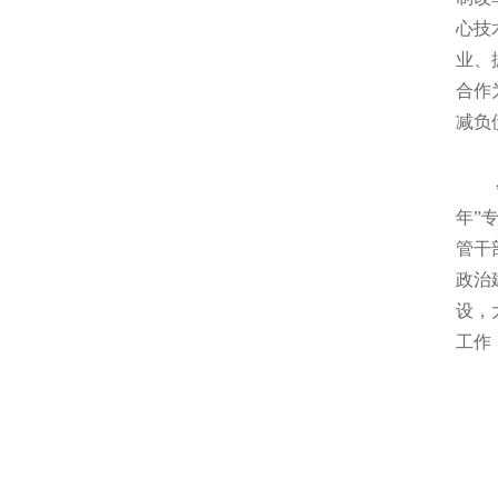
心技
业、
合作
减负
会议
年”
管干
政治
设，
工作