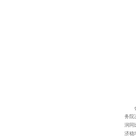
会议
务院
润同
济稳