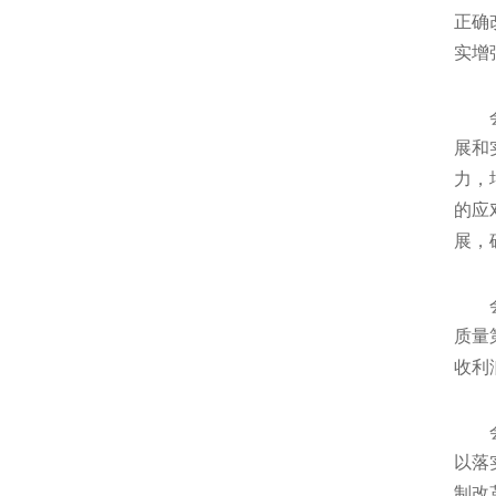
正确
实增
会议
展和
力，
的应
展，
会议
质量
收利
会议
以落
制改