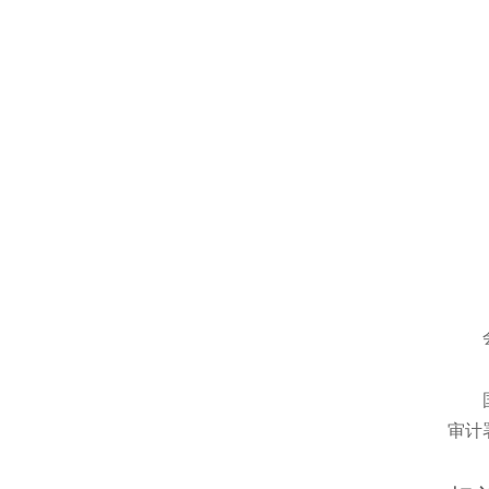
会上
国资
审计