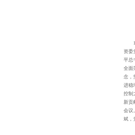
12
资委
平总
全面
念，
进稳
控制
新贡
会议
斌，