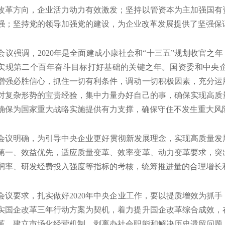
改革方向，企业活力动力有效激发；坚持以管资本为主加强国有
强；坚持党的领导加强党的建设，为企业改革发展提供了坚强保
强调，2020年是全面建成小康社会和“十三五”规划收官之年
实现第二个百年奋斗目标打好基础的关键之年。国资委和中央
增强必胜信心，抓住一切有利条件，调动一切积极因素，充分运
对复杂形势的宝贵经验，集中力量办好自己的事，确保实现高质
确保为国家重大战略实施提供有力支撑，确保守住不发生重大风
明确，为引导中央企业更好贯彻新发展理念，实现高质量发展
第一、效益优先，适应质量变革、效率变革、动力变革要求，突
润率、研发经费投入强度等指标的考核，统筹推进量的合理增长
要求，扎实做好2020年中央企业工作，要以提质增效为抓手
实国企改革三年行动方案为契机，着力提升国企改革综合成效，
革、建立市场化经营机制、剥离办社会职能和解决历史遗留问题