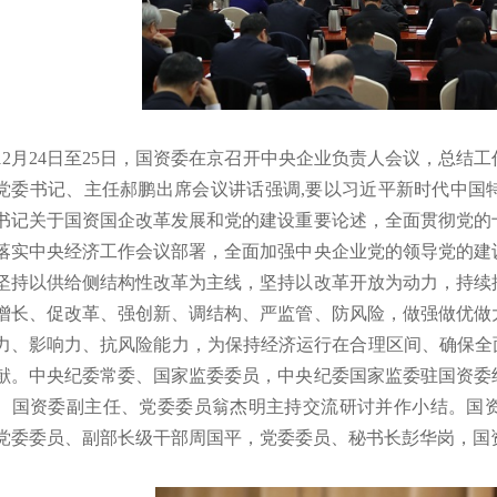
月24日至25日，国资委在京召开中央企业负责人会议，总结工作
党委书记、主任郝鹏出席会议讲话强调,要以习近平新时代中国
书记关于国资国企改革发展和党的建设重要论述，全面贯彻党的
落实中央经济工作会议部署，全面加强中央企业党的领导党的建
坚持以供给侧结构性改革为主线，坚持以改革开放为动力，持续
增长、促改革、强创新、调结构、严监管、防风险，做强做优做
力、影响力、抗风险能力，为保持经济运行在合理区间、确保全
献。中央纪委常委、国家监委委员，中央纪委国家监委驻国资委
。国资委副主任、党委委员翁杰明主持交流研讨并作小结。国
党委委员、副部长级干部周国平，党委委员、秘书长彭华岗，国