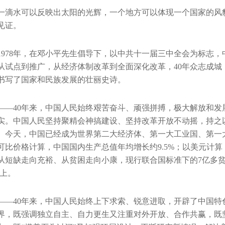
一滴水可以反映出太阳的光辉，一个地方可以体现一个国家的风
见证。
1978年，在邓小平先生倡导下，以中共十一届三中全会为标志
从试点到推广，从经济体制改革到全面深化改革，40年众志成城，
书写了国家和民族发展的壮丽史诗。
——40年来，中国人民始终艰苦奋斗、顽强拼搏，极大解放和
实。中国人民坚持聚精会神搞建设、坚持改革开放不动摇，持之
。今天，中国已经成为世界第二大经济体、第一大工业国、第一大
可比价格计算，中国国内生产总值年均增长约9.5%；以美元计算，
从短缺走向充裕、从贫困走向小康，现行联合国标准下的7亿多贫
以上。
——40年来，中国人民始终上下求索、锐意进取，开辟了中国
界，既强调独立自主、自力更生又注重对外开放、合作共赢，既