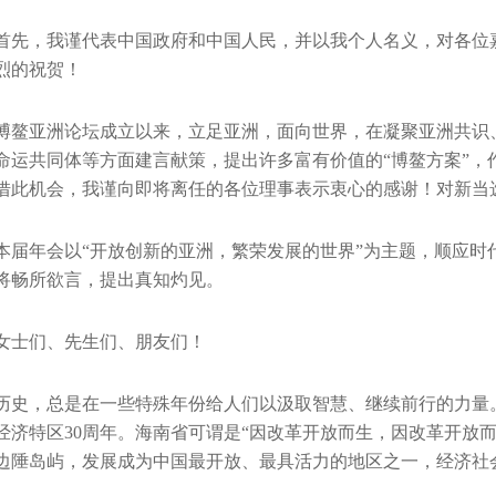
首先，我谨代表中国政府和中国人民，并以我个人名义，对各位
烈的祝贺！
博鳌亚洲论坛成立以来，立足亚洲，面向世界，在凝聚亚洲共识
命运共同体等方面建言献策，提出许多富有价值的“博鳌方案”，
借此机会，我谨向即将离任的各位理事表示衷心的感谢！对新当
本届年会以“开放创新的亚洲，繁荣发展的世界”为主题，顺应时
将畅所欲言，提出真知灼见。
女士们、先生们、朋友们！
历史，总是在一些特殊年份给人们以汲取智慧、继续前行的力量。2
经济特区30周年。海南省可谓是“因改革开放而生，因改革开放
边陲岛屿，发展成为中国最开放、最具活力的地区之一，经济社