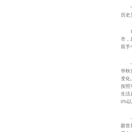
历史
市，
双手
华秋
变化
按照
生活
0%
眼世