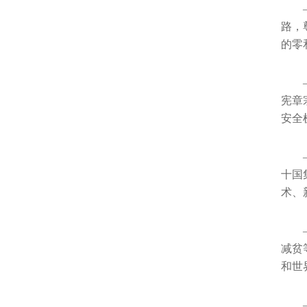
路，
的零
宪章
安全
十国
术、
减贫
和世