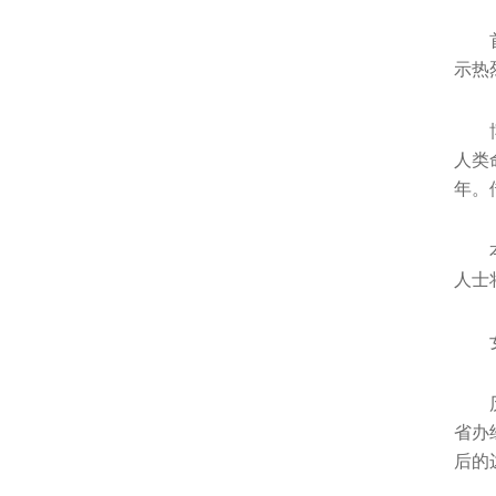
示热
人类
年。
人士
省办
后的