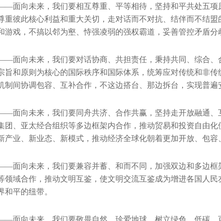
——面向未来，我们要相互尊重、平等相待，坚持和平共处五项
尊重彼此核心利益和重大关切，走对话而不对抗、结伴而不结盟
和游戏，不搞以邻为壑、恃强凌弱的强权霸道，妥善管控矛盾分
——面向未来，我们要对话协商、共担责任，秉持共同、综合、
宗旨和原则为核心的国际秩序和国际体系，统筹应对传统和非传
机制间协调包容、互补合作，不这边搭台、那边拆台，实现普遍
——面向未来，我们要同舟共济、合作共赢，坚持走开放融通、
集团、亚太经合组织等多边框架内合作，推动贸易和投资自由化
新产业、新业态、新模式，推动经济全球化朝着更加开放、包容
——面向未来，我们要兼容并蓄、和而不同，加强双边和多边框
等领域合作，推动文明互鉴，使文明交流互鉴成为增进各国人民
界和平的纽带。
——面向未来，我们要敬畏自然、珍爱地球，树立绿色、低碳、