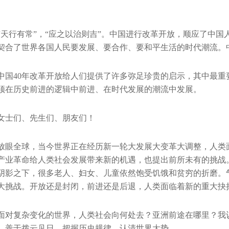
“天行有常”，“应之以治则吉”。中国进行改革开放，顺应了中
契合了世界各国人民要发展、要合作、要和平生活的时代潮流。
中国40年改革开放给人们提供了许多弥足珍贵的启示，其中最
须在历史前进的逻辑中前进、在时代发展的潮流中发展。
女士们、先生们、朋友们！
放眼全球，当今世界正在经历新一轮大发展大变革大调整，人类
产业革命给人类社会发展带来新的机遇，也提出前所未有的挑战
阴影之下，很多老人、妇女、儿童依然饱受饥饿和贫穷的折磨。
大挑战。开放还是封闭，前进还是后退，人类面临着新的重大抉
面对复杂变化的世界，人类社会向何处去？亚洲前途在哪里？我
，善于拨云见日，把握历史规律，认清世界大势。