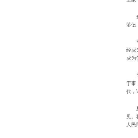
落伍
经成
成为
于事
代，
见。
人民