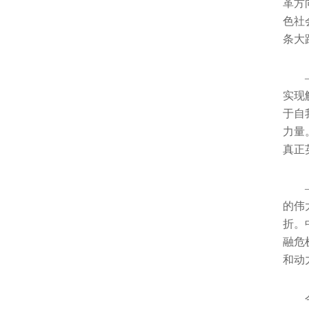
革方
色社
条大
实现
于自
力量
真正
的伟
折。
融危
和动