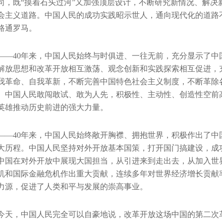
向，既“摸着石头过河”又加强顶层设计，不断研究新情况、解决
会主义道路。中国人民的成功实践昭示世人，通向现代化的道路
路通罗马。
——40年来，中国人民始终与时俱进、一往无前，充分显示了
解放思想和改革开放相互激荡、观念创新和实践探索相互促进，
我革命、自我革新，不断完善中国特色社会主义制度，不断革除
。中国人民敢闯敢试、敢为人先，积极性、主动性、创造性空前高
英雄推动历史前进的强大力量。
——40年来，中国人民始终敞开胸襟、拥抱世界，积极作出了
大历程。中国人民坚持对外开放基本国策，打开国门搞建设，成
中国在对外开放中展现大国担当，从引进来到走出去，从加入世界
机和国际金融危机作出重大贡献，连续多年对世界经济增长贡献率
力源，促进了人类和平与发展的崇高事业。
今天，中国人民完全可以自豪地说，改革开放这场中国的第二次