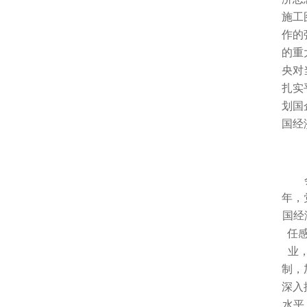
施工
作的
的重
央对
扎实
划国
国经
年，
国经
任
业
制，
深入
水平