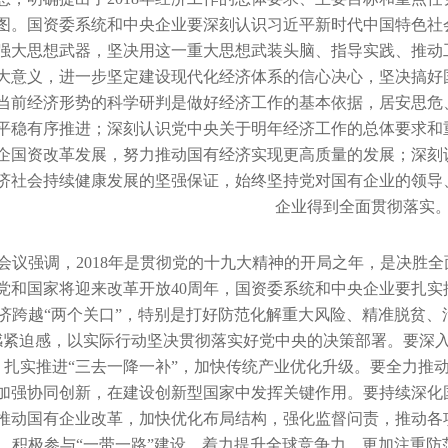
图。国资委系统和中央企业要深刻认识习近平新时代中国特色社
强大思想武器，坚决用这一重大思想武装头脑、指导实践、推动
大意义，进一步坚定建设现代化经济体系的信心决心，坚决搞好
当前经济形势的科学研判是做好经济工作的基本依据，居安思危
平稳有序推进；深刻认识党中央关于明年经济工作的总体要求和
企国资改革发展，努力推动国有经济实现更高质量的发展；深刻
济社会持续健康发展的坚强保证，始终坚持党对国有企业的领导
企业得到全面贯彻落实
会议强调，2018年是贯彻党的十九大精神的开局之年，是决胜全
党和国家将迎来改革开放40周年，国资委系统和中央企业要扎
济跨越“两个关口”，特别是打好防范化解重大风险、精准脱贫
感紧迫感，以实际行动坚决贯彻落实好党中央的决策部署。要深
，扎实推进“三去一降一补”，加快传统产业优化升级。要全力推
加强协同创新，在建设创新型国家中发挥关键作用。要持续深化
推动国有企业改革，加快优化布局结构，强化监督问责，推动各
，积极参与“一带一路”建设，着力提升全球竞争力，更加注重