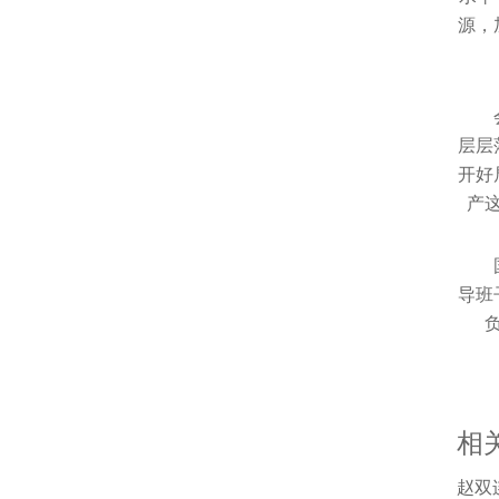
源，
层层
开好
产
导班
相
赵双