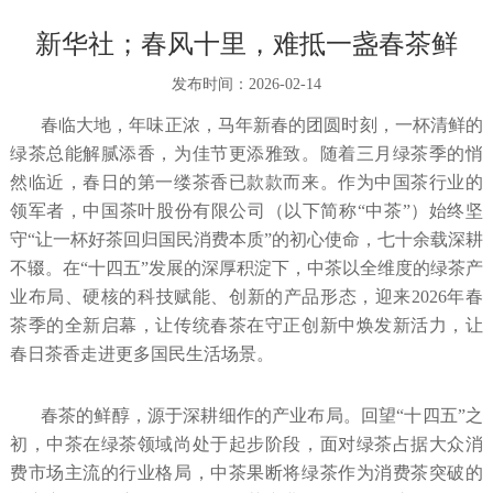
新华社；春风十里，难抵一盏春茶鲜
发布时间：
2026-02-14
春临大地，年味正浓，马年新春的团圆时刻，一杯清鲜的
绿茶总能解腻添香，为佳节更添雅致。随着三月绿茶季的悄
然临近，春日的第一缕茶香已款款而来。作为中国茶行业的
领军者，中国茶叶股份有限公司（以下简称“中茶”）始终坚
守
“
让一杯好茶回归国民消费本质
”
的初心使命，七十余载深耕
不辍。在
“
十四五
”
发展的深厚积淀下，中茶以全维度的绿茶产
业布局、硬核的科技赋能、创新的产品形态，迎来
2026
年春
茶季的全新启幕，让传统春茶在守正创新中焕发新活力，让
春日茶香走进更多国民生活场景。
春茶的鲜醇，源于深耕细作的产业布局。回望
“
十四五
”
之
初，中茶在绿茶领域尚处于起步阶段，面对绿茶占据大众消
费市场主流的行业格局，中茶果断将绿茶作为消费茶突破的