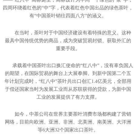
四周环绕着红色的“中”字，代表着红色中国出品的绿色茶叶，
有“中国茶叶销往四面八方”的涵义。
在当时，茶叶对于中国经济建设有着特殊的意义。这种
最具中国传统优势的商品，成为突破贸易封锁、获取外汇的
重要手段。
承载着中国茶叶出口换汇使命的“红八中”，没有辜负国人
的期望，在国际贸易的舞台上大展拳脚。到新中国第二个五
年计划完成时，“红八中”茶叶共出口创汇1.4亿美元，全部用
于偿还国家当时为发展工业而从苏联获得的贷款，为新中国
工业的发展提供了有力支撑。
如今，中茶公司在世界主要茶叶消费市场都构建了营销
网络，目前向欧洲、亚洲、非洲、北美洲、南美洲、大洋洲
等6大洲32个国家出口茶叶。