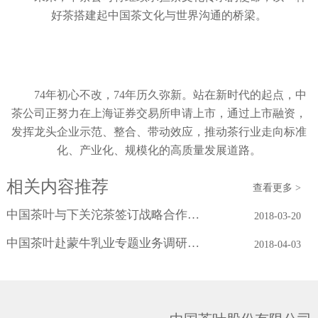
好茶搭建起中国茶文化与世界沟通的桥梁。
74年初心不改，74年历久弥新。站在新时代的起点，中
茶公司正努力在上海证券交易所申请上市，通过上市融资，
发挥龙头企业示范、整合、带动效应，推动茶行业走向标准
化、产业化、规模化的高质量发展道路。
相关内容推荐
查看更多 >
中国茶叶与下关沱茶签订战略合作协议
2018-03-20
中国茶叶赴蒙牛乳业专题业务调研学习
2018-04-03