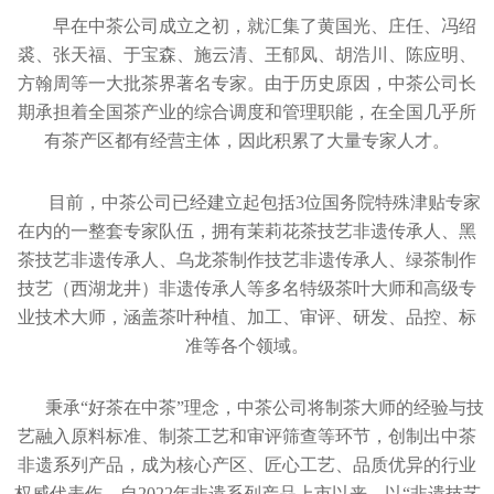
早在中茶公司成立之初，就汇集了黄国光、庄任、冯绍
裘、张天福、于宝森、施云清、王郁凤、胡浩川、陈应明、
方翰周等一大批茶界著名专家。由于历史原因，中茶公司长
期承担着全国茶产业的综合调度和管理职能，在全国几乎所
有茶产区都有经营主体，因此积累了大量专家人才。
目前，中茶公司已经建立起包括3位国务院特殊津贴专家
在内的一整套专家队伍，拥有茉莉花茶技艺非遗传承人、黑
茶技艺非遗传承人、乌龙茶制作技艺非遗传承人、绿茶制作
技艺（西湖龙井）非遗传承人等多名特级茶叶大师和高级专
业技术大师，涵盖茶叶种植、加工、审评、研发、品控、标
准等各个领域。
秉承“好茶在中茶”理念，中茶公司将制茶大师的经验与技
艺融入原料标准、制茶工艺和审评筛查等环节，创制出中茶
非遗系列产品，成为核心产区、匠心工艺、品质优异的行业
权威代表作。自2022年非遗系列产品上市以来，以“非遗技艺