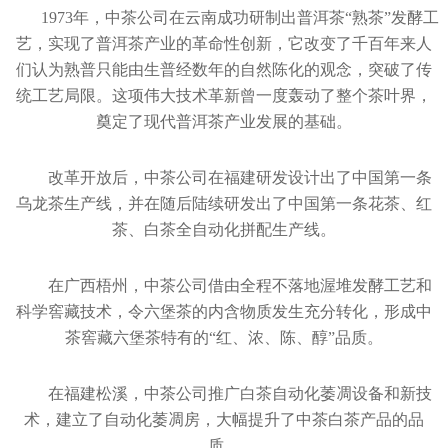
1973年，中茶公司在云南成功研制出普洱茶“熟茶”发酵工
艺，实现了普洱茶产业的革命性创新，它改变了千百年来人
们认为熟普只能由生普经数年的自然陈化的观念，突破了传
统工艺局限。这项伟大技术革新曾一度轰动了整个茶叶界，
奠定了现代普洱茶产业发展的基础。
改革开放后，中茶公司在福建研发设计出了中国第一条
乌龙茶生产线，并在随后陆续研发出了中国第一条花茶、红
茶、白茶全自动化拼配生产线。
在广西梧州，中茶公司借由全程不落地渥堆发酵工艺和
科学窖藏技术，令六堡茶的内含物质发生充分转化，形成中
茶窖藏六堡茶特有的“红、浓、陈、醇”品质。
在福建松溪，中茶公司推广白茶自动化萎凋设备和新技
术，建立了自动化萎凋房，大幅提升了中茶白茶产品的品
质。