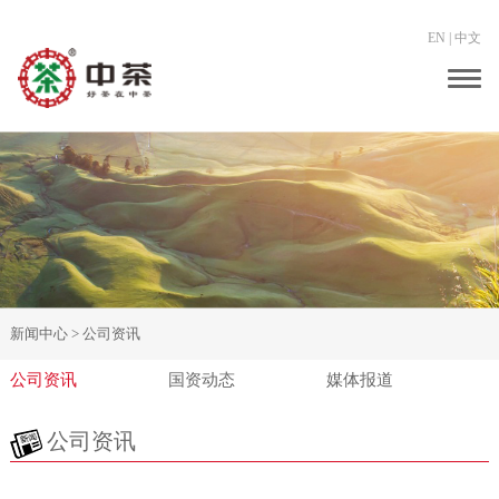
EN
|
中文
Togg
navig
新闻中心 >
公司资讯
公司资讯
国资动态
媒体报道
公司资讯