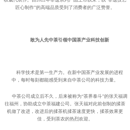
匠心制作”的高端品质受到了消费者的广泛赞誉。
敢为人先中茶引领中国茶产业科技创新
科学技术是第一生产力。在新中国茶产业发展的进程
中，每时每刻都能感受到来自中茶公司的科技力量。
中茶公司成立后不久，后来被称为“茶界泰斗”的张天福调
往福州，协助成立中茶福建公司。张天福对此前创制的揉茶
机做了改进，改进后的揉茶机揉茶速度更快，揉茶效果更
佳，受到茶农的热烈欢迎。