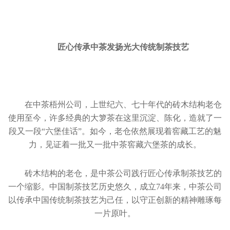
匠心传承中茶发扬光大传统制茶技艺
在中茶梧州公司，上世纪六、七十年代的砖木结构老仓
使用至今，许多经典的大箩茶在这里沉淀、陈化，造就了一
段又一段“六堡佳话”。如今，老仓依然展现着窖藏工艺的魅
力，见证着一批又一批中茶窖藏六堡茶的成长。
砖木结构的老仓，是中茶公司践行匠心传承制茶技艺的
一个缩影。中国制茶技艺历史悠久，成立74年来，中茶公司
以传承中国传统制茶技艺为己任，以守正创新的精神雕琢每
一片原叶。