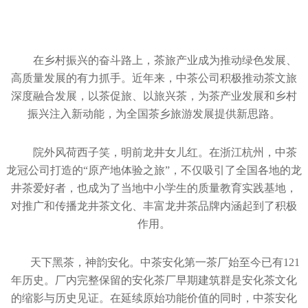
在乡村振兴的奋斗路上，茶旅产业成为推动绿色发展、
高质量发展的有力抓手。近年来，中茶公司积极推动茶文旅
深度融合发展，以茶促旅、以旅兴茶，为茶产业发展和乡村
振兴注入新动能，为全国茶乡旅游发展提供新思路。
院外风荷西子笑，明前龙井女儿红。在浙江杭州，中茶
龙冠公司打造的“原产地体验之旅”，不仅吸引了全国各地的龙
井茶爱好者，也成为了当地中小学生的质量教育实践基地，
对推广和传播龙井茶文化、丰富龙井茶品牌内涵起到了积极
作用。
天下黑茶，神韵安化。中茶安化第一茶厂始至今已有121
年历史。厂内完整保留的安化茶厂早期建筑群是安化茶文化
的缩影与历史见证。在延续原始功能价值的同时，中茶安化