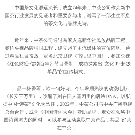
中国茶文化源远流长，成立74年来，中茶公司作为新中
国茶行业发展的见证者和重要参与者，谱写了一部生生不息
的茶文化与品牌史诗。
近年来，中茶公司通过首家入选新华社民族品牌工程、
签约央视品牌强国工程，建立起了主流媒体的宣传阵地；通
过精品栏目投放，冠名北京卫视《书话里中国》，参加央视
《红色财经·信物百年》节目录制，成功探索出“文化IP+超级
单品”的宣传模式。
品一杯香茗，吟一句好诗。今年暑期热映的动漫电影
《长安三万里》，唤醒了刻在国人基因里的唐诗DNA。以弘
扬中国“诗茶”文化为己任，2022年，中茶公司与中央广播电视
总台合作，成为《中国诗词大会》赞助品牌，观众在领略中
国诗词魅力的同时，可以参与互动赢取中茶产品，共品“好茶
在中茶”。