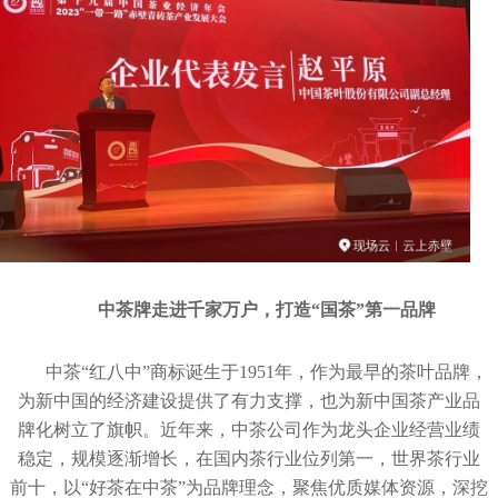
中茶牌走进千家万户，打造“国茶”第一品牌
中茶“红八中”商标诞生于1951年，作为最早的茶叶品牌，
为新中国的经济建设提供了有力支撑，也为新中国茶产业品
牌化树立了旗帜。近年来，中茶公司作为龙头企业经营业绩
稳定，规模逐渐增长，在国内茶行业位列第一，世界茶行业
前十，以“好茶在中茶”为品牌理念，聚焦优质媒体资源，深挖