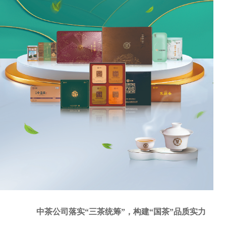
中茶公司落实“三茶统筹”，构建“国茶”品质实力