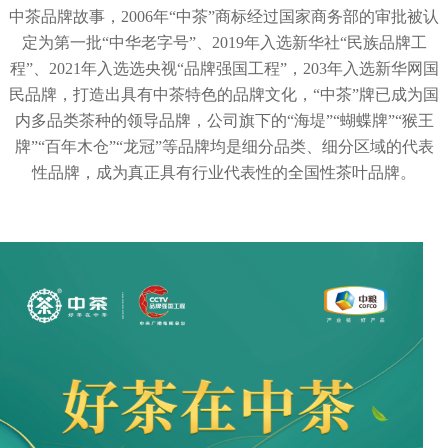
中茶品牌故事，2006年“中茶”商标经过国家商务部的审批被认
定为第一批“中华老字号”、2019年入选新华社“民族品牌工
程”、2021年入选选央视“品牌强国工程”，203年入选新华网国
民品牌，打造出具有中茶特色的品牌文化，“中茶”牌已成为国
内多品类茶种的领导品牌，公司旗下的“海堤”“蝴蝶牌”“猴王
牌”“百年木仓”“龙冠”等品牌均是细分品类、细分区域的代表
性品牌，成为真正具有行业代表性的全国性茶叶品牌。