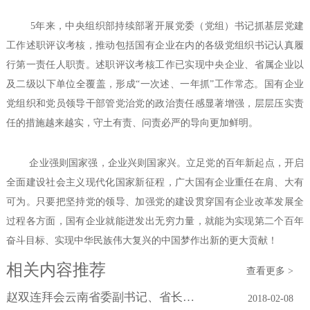
5年来，中央组织部持续部署开展党委（党组）书记抓基层党建
工作述职评议考核，推动包括国有企业在内的各级党组织书记认真履
行第一责任人职责。述职评议考核工作已实现中央企业、省属企业以
及二级以下单位全覆盖，形成“一次述、一年抓”工作常态。国有企业
党组织和党员领导干部管党治党的政治责任感显著增强，层层压实责
任的措施越来越实，守土有责、问责必严的导向更加鲜明。
企业强则国家强，企业兴则国家兴。立足党的百年新起点，开启
全面建设社会主义现代化国家新征程，广大国有企业重任在肩、大有
可为。只要把坚持党的领导、加强党的建设贯穿国有企业改革发展全
过程各方面，国有企业就能迸发出无穷力量，就能为实现第二个百年
奋斗目标、实现中华民族伟大复兴的中国梦作出新的更大贡献！
相关内容推荐
查看更多 >
赵双连拜会云南省委副书记、省长阮成发
2018-02-08