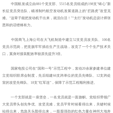
中国航发成立由881个党支部、5515名党员组成的198支“铸心”新
长征党员突击队，瞄准制约航空发动机发展道路上的“拦路虎”攻坚克
难。“这辈子能把发动机干出来，就没白活！”“太行”发动机总设计师张
恩和的话铿锵有力。
中国商飞上海公司在大飞机制造中建立52支党员攻关队、100名
党员示范岗，把党旗牢牢插在生产主战场，攻克了一个个生产技术关
口，翼身对接装配效率较原先提升3倍。
国家电投公司在“国和一号”示范工程中，发动20余家参建单位建
立党组织联席会制度，先后组建66支跨单位的党员先锋队、12支跨处
室的攻坚先锋队、18支“红军连”，保障了示范工程顺利推进。
一个支部就是一座堡垒，一名党员就是一面旗帜。党组织带领广
大党员带头创先争优、攻坚克难，党员平常时候看得出来，关键时候
站得出来，危急关头豁得出来，一股股强劲的红色力量在神州大地奔