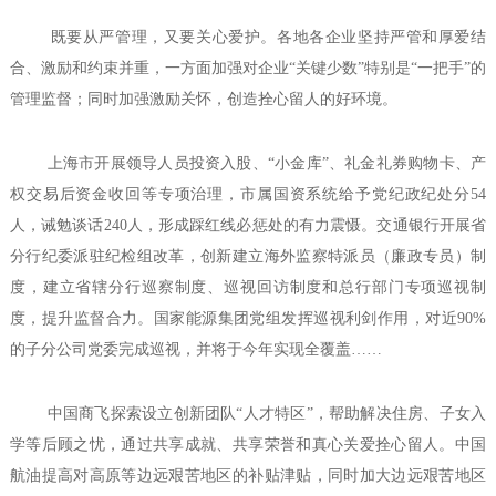
既要从严管理，又要关心爱护。各地各企业坚持严管和厚爱结
合、激励和约束并重，一方面加强对企业“关键少数”特别是“一把手”的
管理监督；同时加强激励关怀，创造拴心留人的好环境。
上海市开展领导人员投资入股、“小金库”、礼金礼券购物卡、产
权交易后资金收回等专项治理，市属国资系统给予党纪政纪处分54
人，诫勉谈话240人，形成踩红线必惩处的有力震慑。交通银行开展省
分行纪委派驻纪检组改革，创新建立海外监察特派员（廉政专员）制
度，建立省辖分行巡察制度、巡视回访制度和总行部门专项巡视制
度，提升监督合力。国家能源集团党组发挥巡视利剑作用，对近90%
的子分公司党委完成巡视，并将于今年实现全覆盖……
中国商飞探索设立创新团队“人才特区”，帮助解决住房、子女入
学等后顾之忧，通过共享成就、共享荣誉和真心关爱拴心留人。中国
航油提高对高原等边远艰苦地区的补贴津贴，同时加大边远艰苦地区