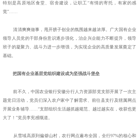
特别是高原地区食堂、宿舍建设，让职工“有情的寄托，有家的感
觉”……
清清爽爽做事，甩开膀子创业的氛围越来越浓厚。广大国有企业
领导人员党的干部身份意识逐步强化，治企兴企能力不断提升，领导
班子的凝聚力、战斗力进一步增强，为实现企业的高质量发展奠定了
基础。
把国有企业基层党组织建设成为坚强战斗堡垒
前不久，中国农业银行安徽分行人力资源部党支部开展了一次主
题党日活动，党员们深入农户家中了解需求、前往县支行及辖属网点
开展业务辅导……“支部组织生活越抓越规范、越过越实在，收获也更
大了！”党员李宪感慨道。
从雪域高原到偏僻山村，农行网点遍布全国，全行97%的核心和