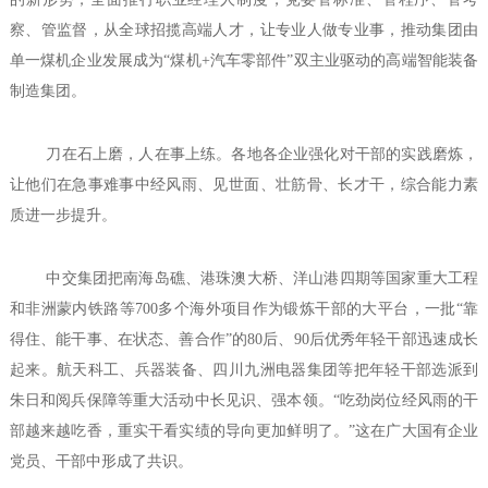
察、管监督，从全球招揽高端人才，让专业人做专业事，推动集团由
单一煤机企业发展成为“煤机+汽车零部件”双主业驱动的高端智能装备
制造集团。
刀在石上磨，人在事上练。各地各企业强化对干部的实践磨炼，
让他们在急事难事中经风雨、见世面、壮筋骨、长才干，综合能力素
质进一步提升。
中交集团把南海岛礁、港珠澳大桥、洋山港四期等国家重大工程
和非洲蒙内铁路等700多个海外项目作为锻炼干部的大平台，一批“靠
得住、能干事、在状态、善合作”的80后、90后优秀年轻干部迅速成长
起来。航天科工、兵器装备、四川九洲电器集团等把年轻干部选派到
朱日和阅兵保障等重大活动中长见识、强本领。“吃劲岗位经风雨的干
部越来越吃香，重实干看实绩的导向更加鲜明了。”这在广大国有企业
党员、干部中形成了共识。