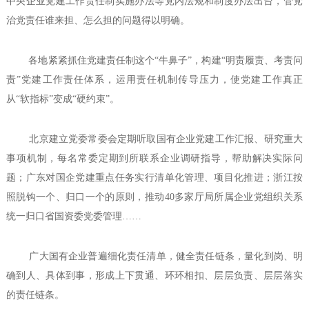
中央企业党建工作责任制实施办法等党内法规和制度办法出台，管党
治党责任谁来担、怎么担的问题得以明确。
各地紧紧抓住党建责任制这个“牛鼻子”，构建“明责履责、考责问
责”党建工作责任体系，运用责任机制传导压力，使党建工作真正
从“软指标”变成“硬约束”。
北京建立党委常委会定期听取国有企业党建工作汇报、研究重大
事项机制，每名常委定期到所联系企业调研指导，帮助解决实际问
题；广东对国企党建重点任务实行清单化管理、项目化推进；浙江按
照脱钩一个、归口一个的原则，推动40多家厅局所属企业党组织关系
统一归口省国资委党委管理……
广大国有企业普遍细化责任清单，健全责任链条，量化到岗、明
确到人、具体到事，形成上下贯通、环环相扣、层层负责、层层落实
的责任链条。