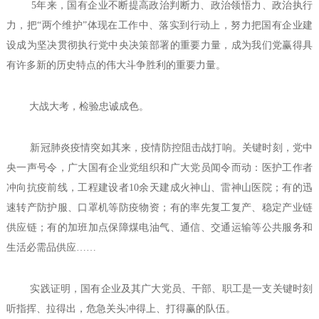
5年来，国有企业不断提高政治判断力、政治领悟力、政治执行
力，把“两个维护”体现在工作中、落实到行动上，努力把国有企业建
设成为坚决贯彻执行党中央决策部署的重要力量，成为我们党赢得具
有许多新的历史特点的伟大斗争胜利的重要力量。
大战大考，检验忠诚成色。
新冠肺炎疫情突如其来，疫情防控阻击战打响。关键时刻，党中
央一声号令，广大国有企业党组织和广大党员闻令而动：医护工作者
冲向抗疫前线，工程建设者10余天建成火神山、雷神山医院；有的迅
速转产防护服、口罩机等防疫物资；有的率先复工复产、稳定产业链
供应链；有的加班加点保障煤电油气、通信、交通运输等公共服务和
生活必需品供应……
实践证明，国有企业及其广大党员、干部、职工是一支关键时刻
听指挥、拉得出，危急关头冲得上、打得赢的队伍。